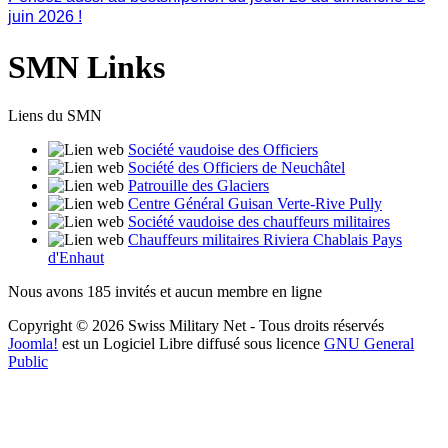
juin 2026 !
SMN Links
Liens du SMN
Société vaudoise des Officiers
Société des Officiers de Neuchâtel
Patrouille des Glaciers
Centre Général Guisan Verte-Rive Pully
Société vaudoise des chauffeurs militaires
Chauffeurs militaires Riviera Chablais Pays
d'Enhaut
Nous avons 185 invités et aucun membre en ligne
Copyright © 2026 Swiss Military Net - Tous droits réservés
Joomla!
est un Logiciel Libre diffusé sous licence
GNU General
Public