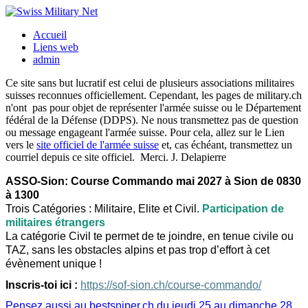
Accueil
Liens web
admin
Ce site sans but lucratif est celui de plusieurs associations militaires
suisses reconnues officiellement. Cependant, les pages de military.ch
n'ont pas pour objet de représenter l'armée suisse ou le Département
fédéral de la Défense (DDPS). Ne nous transmettez pas de question
ou message engageant l'armée suisse. Pour cela, allez sur le Lien
vers le
site officiel de l'armée suisse
et, cas échéant, transmettez un
courriel depuis ce site officiel. Merci. J. Delapierre
ASSO-Sion: Course Commando mai 2027 à Sion de 0830
à 1300
Trois Catégories : Militaire, Elite et Civil.
Participation de
militaires étrangers
La catégorie Civil te permet de te joindre, en tenue civile ou
TAZ, sans les obstacles alpins et pas trop d’effort à cet
évènement unique !
Inscris-toi ici :
https://sof-sion.ch/course-commando/
Pensez aussi au bestsniper.ch du jeudi 25 au dimanche 28